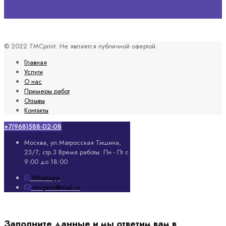
© 2022 TMCprint. Не является публичной офертой.
Главная
Услуги
О нас
Примеры работ
Отзывы
Контакты
+7(968)588-02-08
Москва, ул.Матросская Тишина,
23/7, стр.3
Время работы: Пн - Пт с
9:00 до 18:00
Whatsapp
tmcprint@mail.ru
Заполните данные и мы ответим вам в