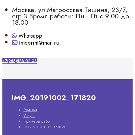
Москва, ул.Матросская Тишина, 23/7,
стр.3
Время работы: Пн - Пт с 9:00 до
18:00
Whatsapp
tmcprint@mail.ru
+7(968)588-02-08
IMG_20191002_171820
Главная
Услуги
Примеры работ
IMG_20191002_171820